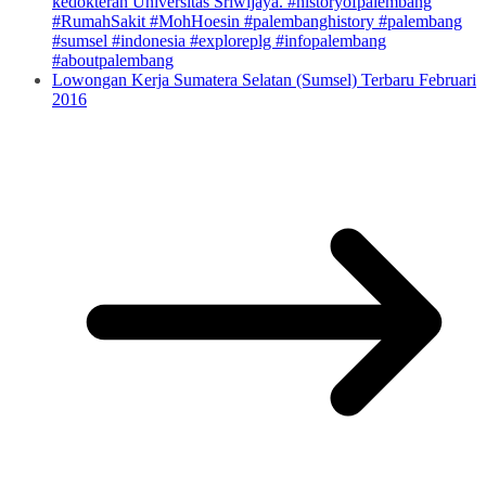
kedokteran Universitas Sriwijaya. #historyofpalembang
#RumahSakit #MohHoesin #palembanghistory #palembang
#sumsel #indonesia #exploreplg #infopalembang
#aboutpalembang
Lowongan Kerja Sumatera Selatan (Sumsel) Terbaru Februari
2016