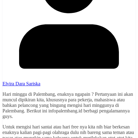
Elvira Dara Sariska
Hari minggu di Palembang, enaknya ngapain ? Pertanyaan ini akan
muncul dipikiran kita, khususnya para pekerja, mahasiswa atau
bahkan pelancong yang bingung mengisi hari minggunya di
Palembang. Berikut ini infopalembang.id berbagi pengalamannya
guys.
Untuk mengisi hari santai atau hari free nya kita nih biar berkesan
enaknya kalian pagi-pagi olahraga dulu nih bareng sama teman atau
pacar atau mungkin sama keluarga untuk merilekskan otot-otot kita