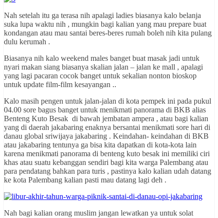
Nah setelah itu ga terasa nih apalagi ladies biasanya kalo belanja
suka lupa waktu nih , mungkin bagi kalian yang mau prepare buat
kondangan atau mau santai beres-beres rumah boleh nih kita pulang
dulu kerumah .
Biasanya nih kalo weekend males banget buat masak jadi untuk
nyari makan siang biasanya skalian jalan – jalan ke mall , apalagi
yang lagi pacaran cocok banget untuk sekalian nonton bioskop
untuk update film-film kesayangan ..
Kalo masih pengen untuk jalan-jalan di kota pempek ini pada pukul
04.00 sore bagus banget untuk menikmati panorama di BKB alias
Benteng Kuto Besak di bawah jembatan ampera , atau bagi kalian
yang di daerah jakabaring enaknya bersantai menikmati sore hari di
danau global sriwijaya jakabaring . Keindahan- keindahan di BKB
atau jakabaring tentunya ga bisa kita dapatkan di kota-kota lain
karena menikmati panorama di benteng kuto besak ini memiliki ciri
khas atau suatu kebanggan sendiri bagi kita warga Palembang atau
para pendatang bahkan para turis , pastinya kalo kalian udah datang
ke kota Palembang kalian pasti mau datang lagi deh .
Nah bagi kalian orang muslim jangan lewatkan ya untuk solat