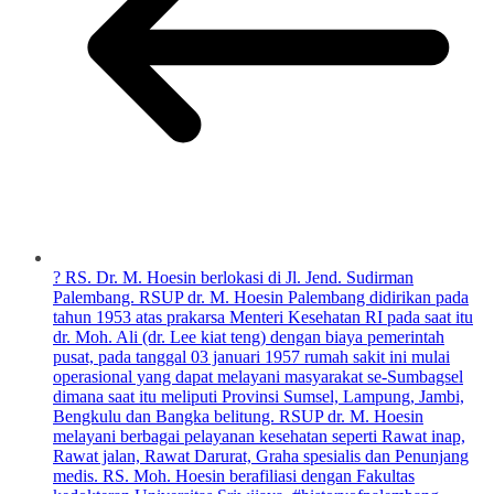
? RS. Dr. M. Hoesin berlokasi di Jl. Jend. Sudirman
Palembang. RSUP dr. M. Hoesin Palembang didirikan pada
tahun 1953 atas prakarsa Menteri Kesehatan RI pada saat itu
dr. Moh. Ali (dr. Lee kiat teng) dengan biaya pemerintah
pusat, pada tanggal 03 januari 1957 rumah sakit ini mulai
operasional yang dapat melayani masyarakat se-Sumbagsel
dimana saat itu meliputi Provinsi Sumsel, Lampung, Jambi,
Bengkulu dan Bangka belitung. RSUP dr. M. Hoesin
melayani berbagai pelayanan kesehatan seperti Rawat inap,
Rawat jalan, Rawat Darurat, Graha spesialis dan Penunjang
medis. RS. Moh. Hoesin berafiliasi dengan Fakultas