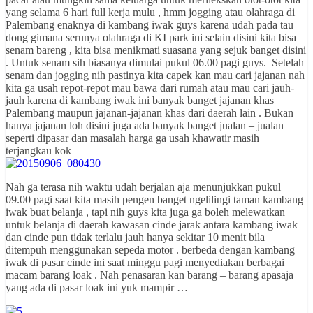
yang selama 6 hari full kerja mulu , hmm jogging atau olahraga di
Palembang enaknya di kambang iwak guys karena udah pada tau
dong gimana serunya olahraga di KI park ini selain disini kita bisa
senam bareng , kita bisa menikmati suasana yang sejuk banget disini
. Untuk senam sih biasanya dimulai pukul 06.00 pagi guys. Setelah
senam dan jogging nih pastinya kita capek kan mau cari jajanan nah
kita ga usah repot-repot mau bawa dari rumah atau mau cari jauh-
jauh karena di kambang iwak ini banyak banget jajanan khas
Palembang maupun jajanan-jajanan khas dari daerah lain . Bukan
hanya jajanan loh disini juga ada banyak banget jualan – jualan
seperti dipasar dan masalah harga ga usah khawatir masih
terjangkau kok
Nah ga terasa nih waktu udah berjalan aja menunjukkan pukul
09.00 pagi saat kita masih pengen banget ngelilingi taman kambang
iwak buat belanja , tapi nih guys kita juga ga boleh melewatkan
untuk belanja di daerah kawasan cinde jarak antara kambang iwak
dan cinde pun tidak terlalu jauh hanya sekitar 10 menit bila
ditempuh menggunakan sepeda motor . berbeda dengan kambang
iwak di pasar cinde ini saat minggu pagi menyediakan berbagai
macam barang loak . Nah penasaran kan barang – barang apasaja
yang ada di pasar loak ini yuk mampir …